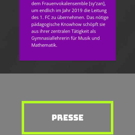
dem Frauenvokalensemble [sy’zan],
um endlich im Jahr 2019 die Leitung
des 1. FC zu übernehmen. Das nötige
pädagogische Knowhow schöpft sie
aus ihrer zentralen Tätigkeit als
Gymnasiallehrerin für Musik und
Mathematik.
PRESSE